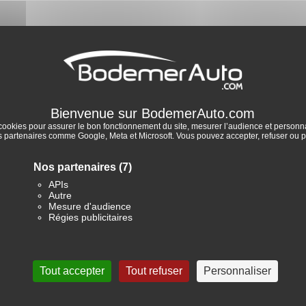
rient
cookies pour assurer le bon fonctionnement du site, mesurer l’audience et personnal
on
Utilitaire occasion
Berline compacte occasion
partenaires comme Google, Meta et Microsoft. Vous pouvez accepter, refuser ou p
Sport / Cabriolet occasion
Nos partenaires
(7)
APIs
Autre
Mesure d'audience
Régies publicitaires
Tout accepter
Tout refuser
Personnaliser